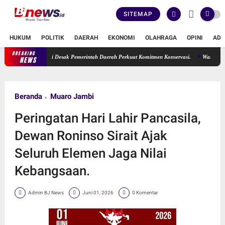
SITEMAP
HUKUM
POLITIK
DAERAH
EKONOMI
OLAHRAGA
OPINI
ADV
BREAKING
e Erma Suryani Desak Pemerintah Daerah Perkuat Komitmen Konservasi.
Wakil Ketua DP
NEWS
Beranda
Muaro Jambi
Peringatan Hari Lahir Pancasila,
Dewan Roninso Sirait Ajak
Seluruh Elemen Jaga Nilai
Kebangsaan.
Admin BJ News
Juni 01, 2026
0 Komentar