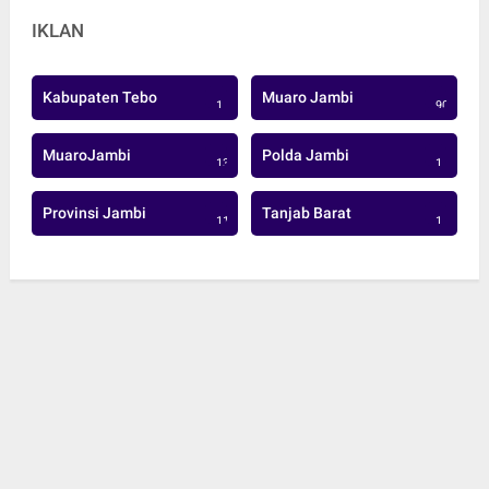
IKLAN
Kabupaten Tebo
Muaro Jambi
1
906
MuaroJambi
Polda Jambi
137
1
Provinsi Jambi
Tanjab Barat
113
1
© Copyright 2022 -
BJ News