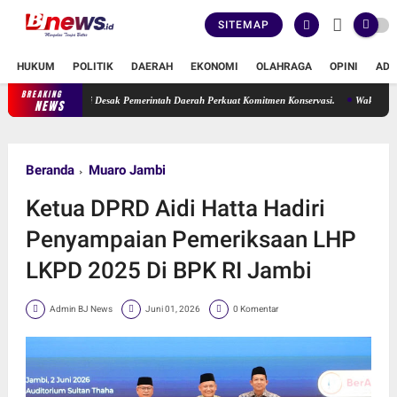
SITEMAP
HUKUM
POLITIK
DAERAH
EKONOMI
OLAHRAGA
OPINI
ADV
BREAKING
Erma Suryani Desak Pemerintah Daerah Perkuat Komitmen Konservasi.
Wakil Ketua DPRD
NEWS
Beranda
Muaro Jambi
Ketua DPRD Aidi Hatta Hadiri
Penyampaian Pemeriksaan LHP
LKPD 2025 Di BPK RI Jambi
Admin BJ News
Juni 01, 2026
0 Komentar