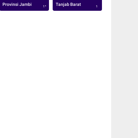
Provinsi Jambi
Tanjab Barat
113
1