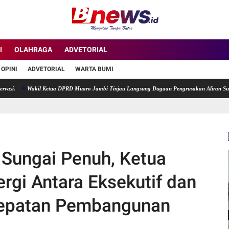
I
OLAHRAGA
ADVETORIAL
OPINI
ADVETORIAL
WARTA BUMI
Wakil Ketua DPRD Muaro Jambi Tinjau Langsung Dugaan Pengrusakan Aliran Sungai di D
Sungai Penuh, Ketua
ergi Antara Eksekutif dan
rcepatan Pembangunan