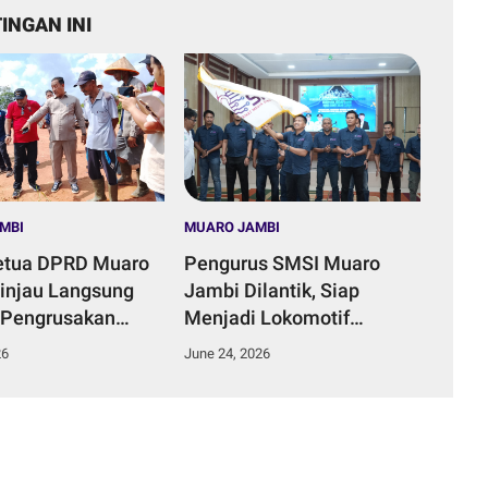
INGAN INI
MBI
MUARO JAMBI
etua DPRD Muaro
Pengurus SMSI Muaro
injau Langsung
Jambi Dilantik, Siap
 Pengrusakan
Menjadi Lokomotif
ungai di Desa
Penggerak Informasi yang
26
June 24, 2026
Duku.
Terarah Bermanfaat Bagi
Masyarakat.