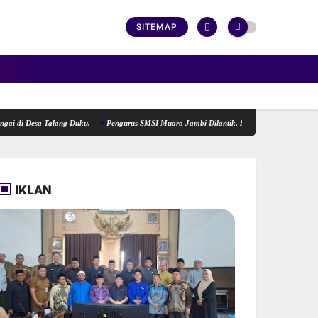
SITEMAP
esa Talang Duku.
Pengurus SMSI Muaro Jambi Dilantik, Siap Menjadi Lokomotif Pengge
IKLAN