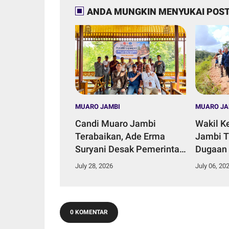
ANDA MUNGKIN MENYUKAI POST
MUARO JAMBI
MUARO JA
Candi Muaro Jambi
Wakil K
Terabaikan, Ade Erma
Jambi T
Suryani Desak Pemerintah
Dugaan
Daerah Perkuat Komitmen
Aliran S
July 28, 2026
July 06, 20
Konservasi.
Talang 
0 KOMENTAR