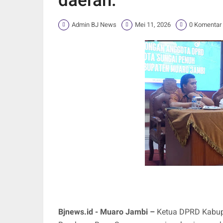
daerah.
Admin BJ News
Mei 11, 2026
0 Komentar
Bjnews.id - Muaro Jambi –
Ketua DPRD Kabup