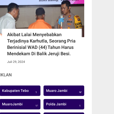
Akibat Lalai Menyebabkan
Terjadinya Karhutla, Seorang Pria
Berinisial WAD (44) Tahun Harus
Mendekam Di Balik Jeruji Besi.
Juli 29, 2024
IKLAN
Kabupaten Tebo
Muaro Jambi
1
906
MuaroJambi
Polda Jambi
137
1