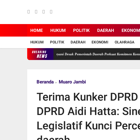
HOME
HUKUM
POLITIK
DAERAH
EKONOM
HUKUM
POLITIK
DAERAH
EKONOMI
OLAHRAGA
BREAKING
bi Terabaikan, Ade Erma Suryani Desak Pemerintah Daerah Perkuat Komitmen Konservasi.
NEWS
Beranda
Muaro Jambi
Terima Kunker DPRD 
DPRD Aidi Hatta: Sin
Legislatif Kunci Pe