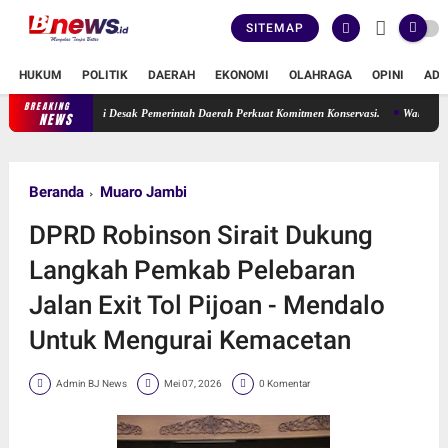
SITEMAP
HUKUM
POLITIK
DAERAH
EKONOMI
OLAHRAGA
OPINI
ADV
BREAKING
 Erma Suryani Desak Pemerintah Daerah Perkuat Komitmen Konservasi.
Wakil Ketua DPR
NEWS
Beranda
Muaro Jambi
DPRD Robinson Sirait Dukung
Langkah Pemkab Pelebaran
Jalan Exit Tol Pijoan - Mendalo
Untuk Mengurai Kemacetan
Admin BJ News
Mei 07, 2026
0 Komentar