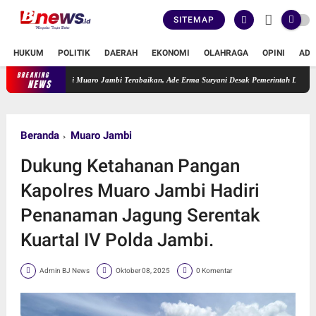
SITEMAP
HUKUM
POLITIK
DAERAH
EKONOMI
OLAHRAGA
OPINI
ADV
BREAKING
Candi Muaro Jambi Terabaikan, Ade Erma Suryani Desak Pemerintah Daerah Perkua
NEWS
Beranda
Muaro Jambi
Dukung Ketahanan Pangan
Kapolres Muaro Jambi Hadiri
Penanaman Jagung Serentak
Kuartal IV Polda Jambi.
Admin BJ News
Oktober 08, 2025
0 Komentar