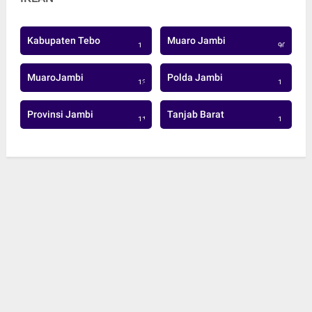
Kabupaten Tebo
Muaro Jambi
1
906
MuaroJambi
Polda Jambi
137
1
Provinsi Jambi
Tanjab Barat
113
1
© Copyright 2022 -
BJ News