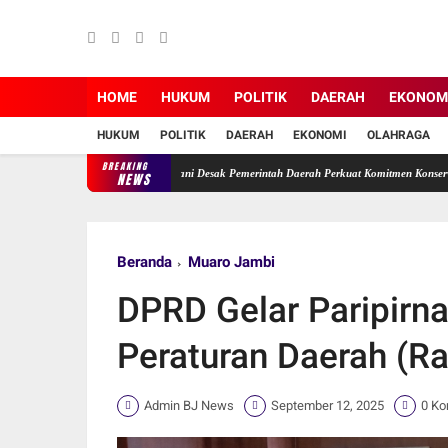
HOME
HUKUM
POLITIK
DAERAH
EKONOM
HUKUM
POLITIK
DAERAH
EKONOMI
OLAHRAGA
BREAKING
Terabaikan, Ade Erma Suryani Desak Pemerintah Daerah Perkuat Komitmen Konservasi.
NEWS
Beranda
Muaro Jambi
DPRD Gelar Paripirn
Peraturan Daerah (R
Admin BJ News
September 12, 2025
0 Ko