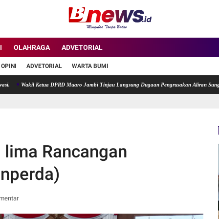
I
OLAHRAGA
ADVETORIAL
OPINI
ADVETORIAL
WARTA BUMI
Wakil Ketua DPRD Muaro Jambi Tinjau Langsung Dugaan Pengrusakan Aliran Sungai di Des
a lima Rancangan
anperda)
mentar