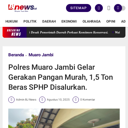
SITEMAP
HUKUM
POLITIK
DAERAH
EKONOMI
OLAHRAGA
OPINI
ADV
BREAKING
Erma Suryani Desak Pemerintah Daerah Perkuat Komitmen Konservasi.
Wakil Ketua DPRD
NEWS
Beranda
Muaro Jambi
Polres Muaro Jambi Gelar
Gerakan Pangan Murah, 1,5 Ton
Beras SPHP Disalurkan.
Admin BJ News
Agustus 10, 2025
0 Komentar