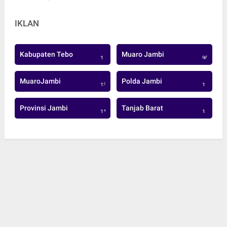
IKLAN
Kabupaten Tebo
Muaro Jambi
1
906
MuaroJambi
Polda Jambi
137
1
Provinsi Jambi
Tanjab Barat
113
1
© Copyright 2022 -
BJ News