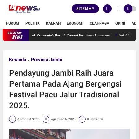
SITEMAP
HUKUM
POLITIK
DAERAH
EKONOMI
OLAHRAGA
OPINI
ADV
BREAKING
Candi Muaro Jambi Terabaikan, Ade Erma Suryani Desak Pemerintah
NEWS
Beranda
Provinsi Jambi
Pendayung Jambi Raih Juara
Pertama Pada Ajang Bergengsi
Festival Pacu Jalur Tradisional
2025.
Admin BJ News
Agustus 25, 2025
0 Komentar