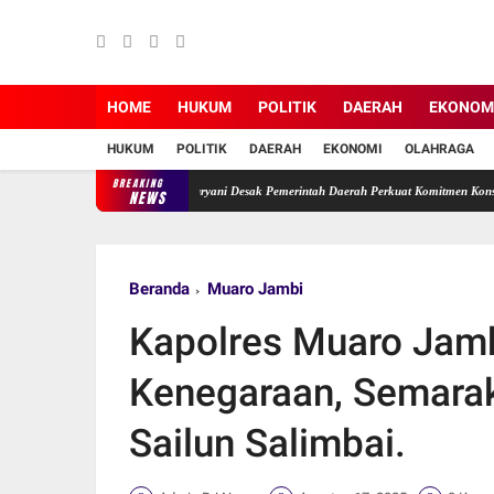
HOME
HUKUM
POLITIK
DAERAH
EKONOM
HUKUM
POLITIK
DAERAH
EKONOMI
OLAHRAGA
BREAKING
 Terabaikan, Ade Erma Suryani Desak Pemerintah Daerah Perkuat Komitmen Konservasi.
NEWS
Beranda
Muaro Jambi
Kapolres Muaro Jamb
Kenegaraan, Semarak
Sailun Salimbai.