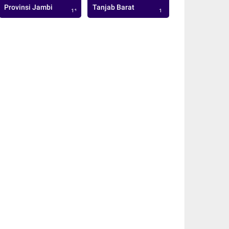
Provinsi Jambi
Tanjab Barat
113
1