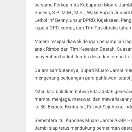
bersama Forkopimda Kabupaten Muaro Jambi. 
Suseno, S.P., M.M., M.Si., Wakil Bupati Junai
Letkol Inf Benny, unsur DPRD, Kejaksaan, Pengad
kepala OPD, camat, dan Tim Paskibraka tahun
Malam resepsi diawali dengan penampilan lag
anak Rimba dari Tim Kesenian Daerah. Suasa
penyerahan hadiah lomba desa dan lomba tradi
Dalam sambutannya, Bupati Muaro Jambi men
mengenang perjuangan para pahlawan, tetap
“Mari kita buktikan bahwa kita adalah generas
mampu menjaga, merawat, dan mewariskannya 
ke-80, Bersatu Berdaulat, Rakyat Sejahtera, In
Sementara itu, Kapolres Muaro Jambi AKBP H
Jambi siap terus mendukung pemerintah daera