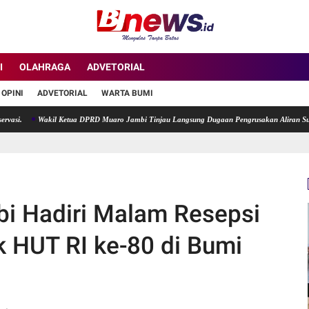
I
OLAHRAGA
ADVETORIAL
OPINI
ADVETORIAL
WARTA BUMI
Wakil Ketua DPRD Muaro Jambi Tinjau Langsung Dugaan Pengrusakan Aliran Sungai di De
i Hadiri Malam Resepsi
 HUT RI ke-80 di Bumi