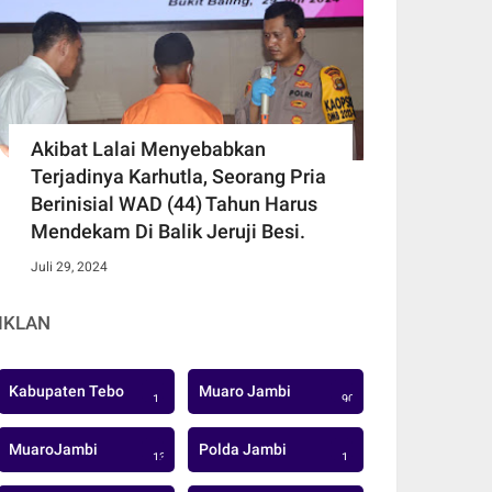
Akibat Lalai Menyebabkan
Terjadinya Karhutla, Seorang Pria
Berinisial WAD (44) Tahun Harus
Mendekam Di Balik Jeruji Besi.
Juli 29, 2024
IKLAN
Kabupaten Tebo
Muaro Jambi
1
906
MuaroJambi
Polda Jambi
137
1