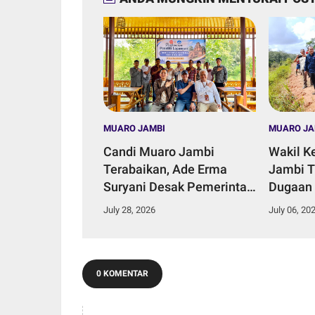
MUARO JAMBI
MUARO JA
Candi Muaro Jambi
Wakil K
Terabaikan, Ade Erma
Jambi T
Suryani Desak Pemerintah
Dugaan
Daerah Perkuat Komitmen
Aliran S
July 28, 2026
July 06, 20
Konservasi.
Talang 
0 KOMENTAR