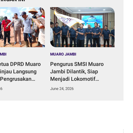
MBI
MUARO JAMBI
etua DPRD Muaro
Pengurus SMSI Muaro
injau Langsung
Jambi Dilantik, Siap
 Pengrusakan
Menjadi Lokomotif
ungai di Desa
Penggerak Informasi yang
26
June 24, 2026
Duku.
Terarah Bermanfaat Bagi
Masyarakat.