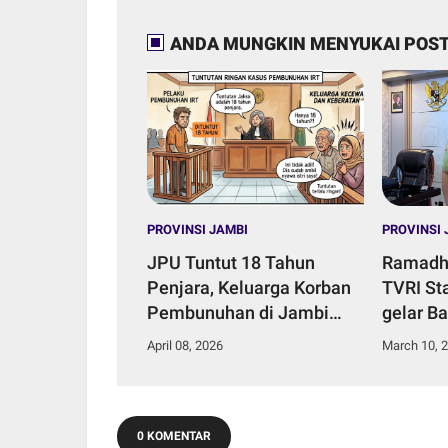
ANDA MUNGKIN MENYUKAI POST
PROVINSI JAMBI
PROVINSI 
JPU Tuntut 18 Tahun
Ramadha
Penjara, Keluarga Korban
TVRI St
Pembunuhan di Jambi
gelar B
Kecewa.
Pangan 
April 08, 2026
March 10, 
0 KOMENTAR