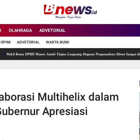
I
OLAHRAGA
ADVETORIAL
OPINI
ADVETORIAL
WARTA BUMI
il Ketua DPRD Muaro Jambi Tinjau Langsung Dugaan Pengrusakan Aliran Sungai di Desa T
borasi Multihelix dalam
ubernur Apresiasi