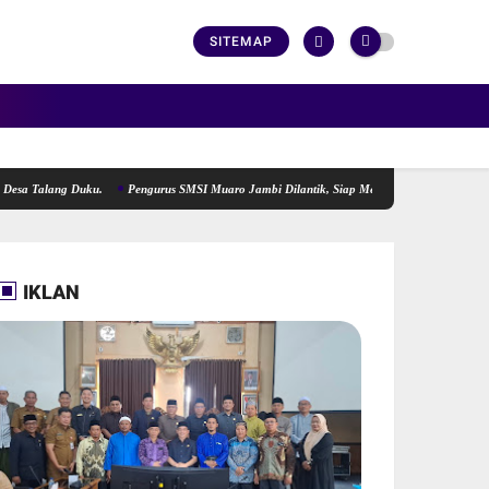
SITEMAP
alang Duku.
Pengurus SMSI Muaro Jambi Dilantik, Siap Menjadi Lokomotif Penggerak In
IKLAN