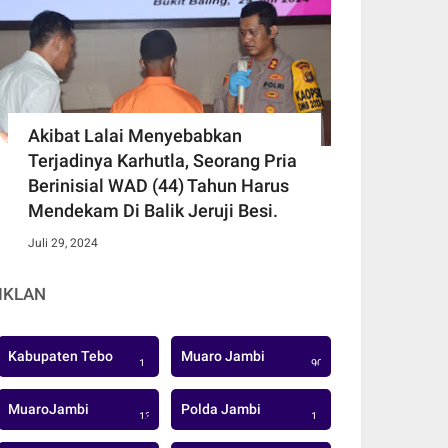
Akibat Lalai Menyebabkan
Terjadinya Karhutla, Seorang Pria
Berinisial WAD (44) Tahun Harus
Mendekam Di Balik Jeruji Besi.
Juli 29, 2024
IKLAN
Kabupaten Tebo
Muaro Jambi
1
906
MuaroJambi
Polda Jambi
137
1