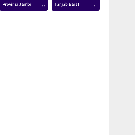
Provinsi Jambi
Tanjab Barat
113
1