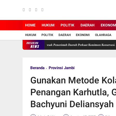
HOME
HUKUM
POLITIK
DAERAH
EKONOM
HUKUM
POLITIK
DAERAH
EKONOMI
OLAHRAGA
BREAKING
abaikan, Ade Erma Suryani Desak Pemerintah Daerah Perkuat Komitmen Konservasi.
Wak
NEWS
Beranda
Provinsi Jambi
Gunakan Metode Kola
Penangan Karhutla, G
Bachyuni Deliansyah