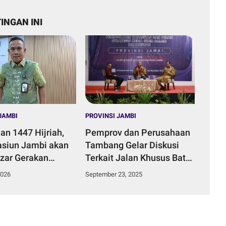
INGAN INI
JAMBI
PROVINSI JAMBI
n 1447 Hijriah,
Pemprov dan Perusahaan
asiun Jambi akan
Tambang Gelar Diskusi
azar Gerakan
Terkait Jalan Khusus Batu
Murah Serentak.
Bara Bersama SMSI Jambi
2026
September 23, 2025