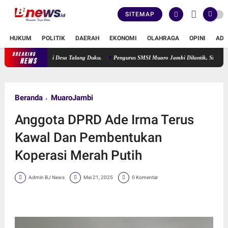
SITEMAP
HUKUM
POLITIK
DAERAH
EKONOMI
OLAHRAGA
OPINI
ADV
BREAKING
ran Sungai di Desa Talang Duku.
Pengurus SMSI Muaro Jambi Dilantik, Siap Menjadi L
NEWS
Beranda
MuaroJambi
Anggota DPRD Ade Irma Terus
Kawal Dan Pembentukan
Koperasi Merah Putih
Admin BJ News
Mei 21, 2025
0 Komentar