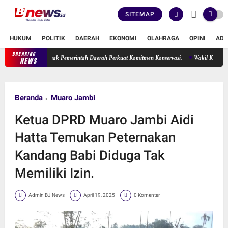
SITEMAP
HUKUM
POLITIK
DAERAH
EKONOMI
OLAHRAGA
OPINI
ADV
BREAKING
Candi Muaro Jambi Terabaikan, Ade Erma Suryani Desak Pemerintah 
NEWS
Beranda
Muaro Jambi
Ketua DPRD Muaro Jambi Aidi
Hatta Temukan Peternakan
Kandang Babi Diduga Tak
Memiliki Izin.
Admin BJ News
April 19, 2025
0 Komentar