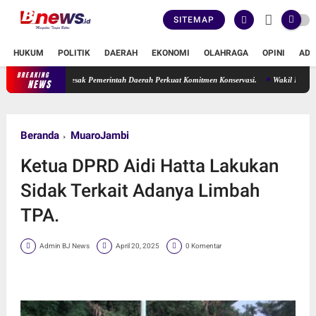
SITEMAP
HUKUM
POLITIK
DAERAH
EKONOMI
OLAHRAGA
OPINI
ADV
BREAKING
ma Suryani Desak Pemerintah Daerah Perkuat Komitmen Konservasi.
Wakil Ketua DPRD M
NEWS
Beranda
MuaroJambi
Ketua DPRD Aidi Hatta Lakukan
Sidak Terkait Adanya Limbah
TPA.
Admin BJ News
April 20, 2025
0 Komentar