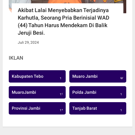
Akibat Lalai Menyebabkan Terjadinya
Karhutla, Seorang Pria Berinisial WAD
(44) Tahun Harus Mendekam Di Balik
Jeruji Besi.
Juli 29, 2024
IKLAN
Kabupaten Tebo
Muaro Jambi
1
906
MuaroJambi
Polda Jambi
137
1
Provinsi Jambi
Tanjab Barat
113
1