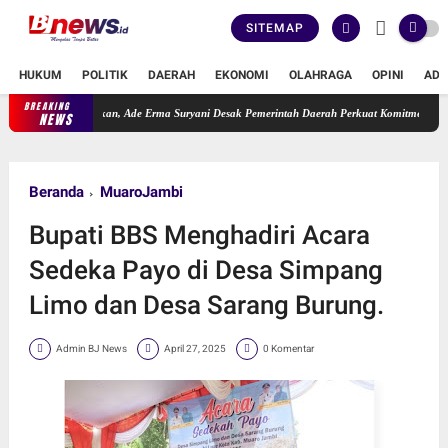
SITEMAP
HUKUM
POLITIK
DAERAH
EKONOMI
OLAHRAGA
OPINI
ADV
BREAKING
Jambi Terabaikan, Ade Erma Suryani Desak Pemerintah Daerah Perkuat Komitmen Konservas
NEWS
Beranda
MuaroJambi
Bupati BBS Menghadiri Acara
Sedeka Payo di Desa Simpang
Limo dan Desa Sarang Burung.
Admin BJ News
April 27, 2025
0 Komentar