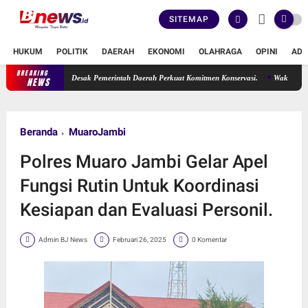
SITEMAP
HUKUM
POLITIK
DAERAH
EKONOMI
OLAHRAGA
OPINI
ADV
BREAKING
Erma Suryani Desak Pemerintah Daerah Perkuat Komitmen Konservasi.
Wakil Ketua DPR
NEWS
Beranda
MuaroJambi
Polres Muaro Jambi Gelar Apel
Fungsi Rutin Untuk Koordinasi
Kesiapan dan Evaluasi Personil.
Admin BJ News
Februari 26, 2025
0 Komentar