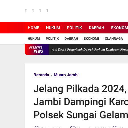
HOME
HUKUM
POLITIK
DAERAH
EKONOM
HUKUM
POLITIK
DAERAH
EKONOMI
OLAHRAGA
BREAKING
Terabaikan, Ade Erma Suryani Desak Pemerintah Daerah Perkuat Komitmen Konservasi.
NEWS
Beranda
Muaro Jambi
Jelang Pilkada 2024
Jambi Dampingi Karo
Polsek Sungai Gelam