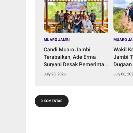
MUARO JAMBI
MUARO JA
Candi Muaro Jambi
Wakil K
Terabaikan, Ade Erma
Jambi T
Suryani Desak Pemerintah
Dugaan
Daerah Perkuat Komitmen
Aliran S
July 28, 2026
July 06, 20
Konservasi.
Talang 
0 KOMENTAR