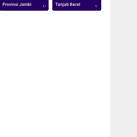
Provinsi Jambi
Tanjab Barat
113
1