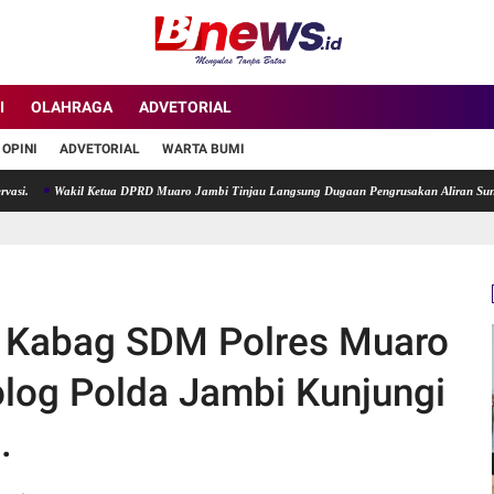
I
OLAHRAGA
ADVETORIAL
OPINI
ADVETORIAL
WARTA BUMI
Wakil Ketua DPRD Muaro Jambi Tinjau Langsung Dugaan Pengrusakan Aliran Sungai di Des
, Kabag SDM Polres Muaro
log Polda Jambi Kunjungi
.