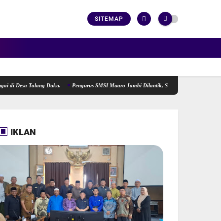
SITEMAP
a Talang Duku.
Pengurus SMSI Muaro Jambi Dilantik, Siap Menjadi Lokomotif Penggera
IKLAN