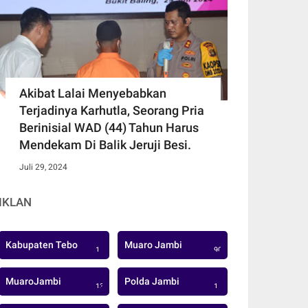
Akibat Lalai Menyebabkan
Terjadinya Karhutla, Seorang Pria
Berinisial WAD (44) Tahun Harus
Mendekam Di Balik Jeruji Besi.
Juli 29, 2024
IKLAN
Kabupaten Tebo
Muaro Jambi
1
906
MuaroJambi
Polda Jambi
137
1