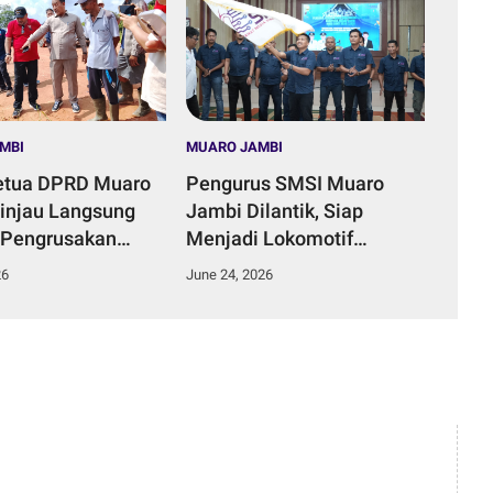
MBI
MUARO JAMBI
etua DPRD Muaro
Pengurus SMSI Muaro
injau Langsung
Jambi Dilantik, Siap
 Pengrusakan
Menjadi Lokomotif
ungai di Desa
Penggerak Informasi yang
26
June 24, 2026
Duku.
Terarah Bermanfaat Bagi
Masyarakat.