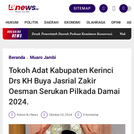
SITEMAP
HUKUM
POLITIK
DAERAH
EKONOMI
OLAHRAGA
OPINI
ADV
BREAKING
 Erma Suryani Desak Pemerintah Daerah Perkuat Komitmen Konservasi.
Wakil Ketua DPR
NEWS
Beranda
Muaro Jambi
Tokoh Adat Kabupaten Kerinci
Drs KH Buya Jasrial Zakir
Oesman Serukan Pilkada Damai
2024.
Admin BJ News
Oktober 23, 2024
0 Komentar