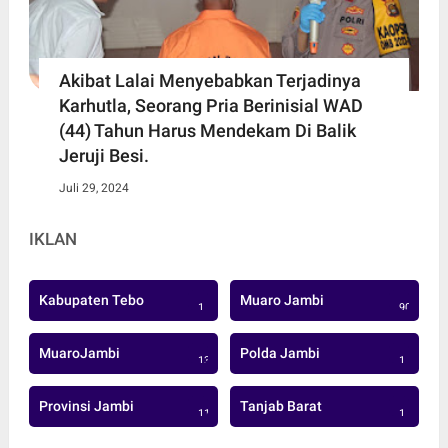
Akibat Lalai Menyebabkan Terjadinya
Karhutla, Seorang Pria Berinisial WAD
(44) Tahun Harus Mendekam Di Balik
Jeruji Besi.
Juli 29, 2024
IKLAN
Kabupaten Tebo
Muaro Jambi
1
906
MuaroJambi
Polda Jambi
137
1
Provinsi Jambi
Tanjab Barat
113
1