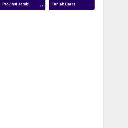
Provinsi Jambi
Tanjab Barat
113
1