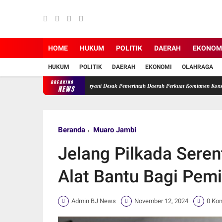
HOME
HUKUM
POLITIK
DAERAH
EKONOM
HUKUM
POLITIK
DAERAH
EKONOMI
OLAHRAGA
BREAKING
i Terabaikan, Ade Erma Suryani Desak Pemerintah Daerah Perkuat Komitmen Konservasi.
NEWS
Beranda
Muaro Jambi
Jelang Pilkada Sere
Alat Bantu Bagi Pemil
Admin BJ News
November 12, 2024
0 Ko