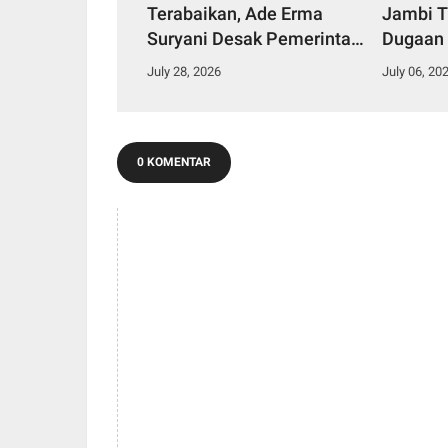
Terabaikan, Ade Erma
Jambi T
Suryani Desak Pemerintah
Dugaan
Daerah Perkuat Komitmen
Aliran S
July 28, 2026
July 06, 20
Konservasi.
Talang 
0 KOMENTAR