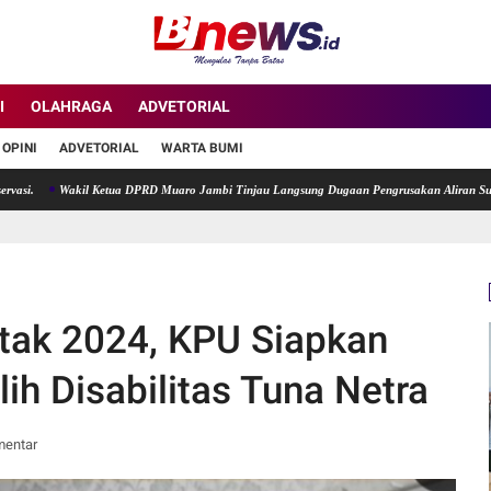
I
OLAHRAGA
ADVETORIAL
OPINI
ADVETORIAL
WARTA BUMI
Wakil Ketua DPRD Muaro Jambi Tinjau Langsung Dugaan Pengrusakan Aliran Sungai di D
ntak 2024, KPU Siapkan
ih Disabilitas Tuna Netra
mentar