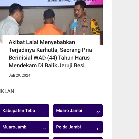
Akibat Lalai Menyebabkan
Terjadinya Karhutla, Seorang Pria
Berinisial WAD (44) Tahun Harus
Mendekam Di Balik Jeruji Besi.
Juli 29, 2024
IKLAN
Kabupaten Tebo
Muaro Jambi
1
906
MuaroJambi
Polda Jambi
137
1