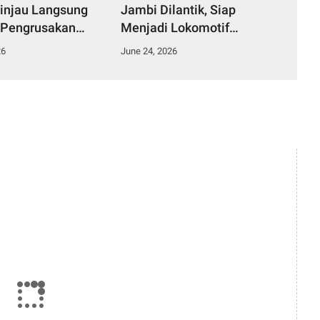
injau Langsung
Jambi Dilantik, Siap
 Pengrusakan
Menjadi Lokomotif
ungai di Desa
Penggerak Informasi yang
26
June 24, 2026
Duku.
Terarah Bermanfaat Bagi
Masyarakat.