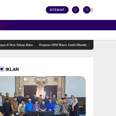
SITEMAP
esa Talang Duku.
Pengurus SMSI Muaro Jambi Dilantik, Siap Menjadi Lokomotif Pengge
IKLAN