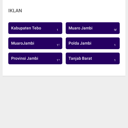
IKLAN
Kabupaten Tebo
Muaro Jambi
1
906
MuaroJambi
Polda Jambi
137
1
Provinsi Jambi
Tanjab Barat
113
1
© Copyright 2022 -
BJ News