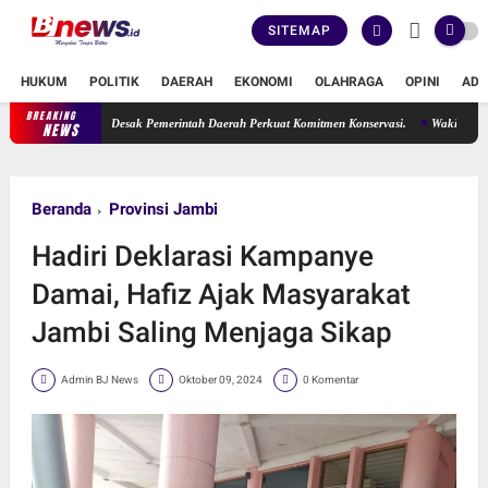
SITEMAP
HUKUM
POLITIK
DAERAH
EKONOMI
OLAHRAGA
OPINI
ADV
BREAKING
rma Suryani Desak Pemerintah Daerah Perkuat Komitmen Konservasi.
Wakil Ketua DPRD
NEWS
Beranda
Provinsi Jambi
Hadiri Deklarasi Kampanye
Damai, Hafiz Ajak Masyarakat
Jambi Saling Menjaga Sikap
Admin BJ News
Oktober 09, 2024
0 Komentar