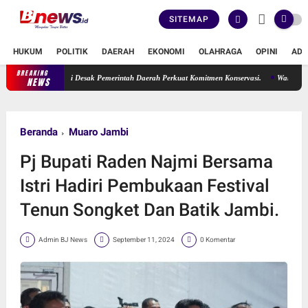
SITEMAP
HUKUM
POLITIK
DAERAH
EKONOMI
OLAHRAGA
OPINI
ADV
BREAKING
 Erma Suryani Desak Pemerintah Daerah Perkuat Komitmen Konservasi.
Wakil Ketua DPR
NEWS
Beranda
Muaro Jambi
Pj Bupati Raden Najmi Bersama
Istri Hadiri Pembukaan Festival
Tenun Songket Dan Batik Jambi.
Admin BJ News
September 11, 2024
0 Komentar