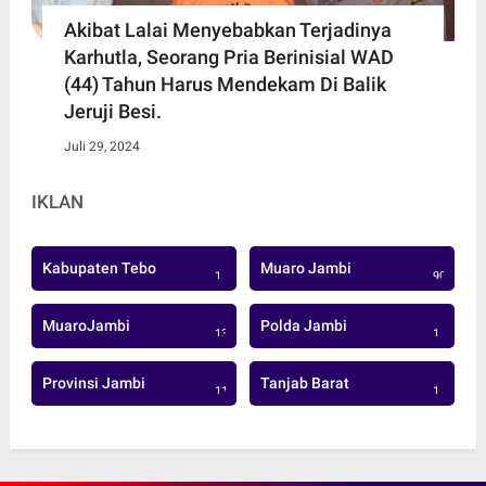
Akibat Lalai Menyebabkan Terjadinya
Karhutla, Seorang Pria Berinisial WAD
(44) Tahun Harus Mendekam Di Balik
Jeruji Besi.
Juli 29, 2024
IKLAN
Kabupaten Tebo
Muaro Jambi
1
906
MuaroJambi
Polda Jambi
137
1
Provinsi Jambi
Tanjab Barat
113
1