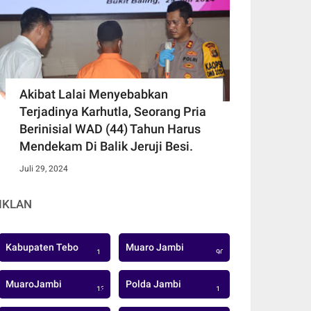
Akibat Lalai Menyebabkan
Terjadinya Karhutla, Seorang Pria
Berinisial WAD (44) Tahun Harus
Mendekam Di Balik Jeruji Besi.
Juli 29, 2024
IKLAN
Kabupaten Tebo
Muaro Jambi
1
906
MuaroJambi
Polda Jambi
137
1