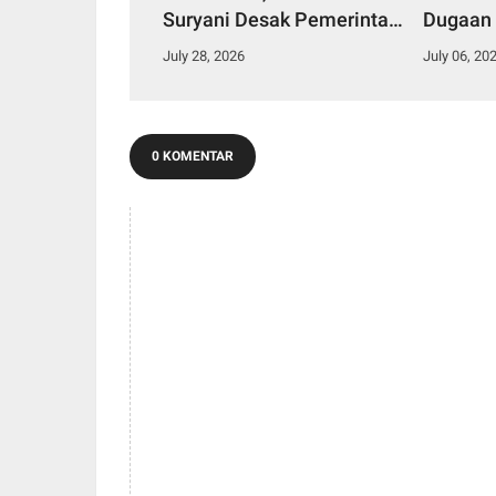
Suryani Desak Pemerintah
Dugaan
Daerah Perkuat Komitmen
Aliran S
July 28, 2026
July 06, 20
Konservasi.
Talang 
0 KOMENTAR