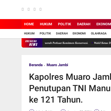
HOME
HUKUM
POLITIK
DAERAH
EKONOM
HUKUM
POLITIK
DAERAH
EKONOMI
OLAHRAGA
BREAKING
Suryani Desak Pemerintah Daerah Perkuat Komitmen Konservasi.
Wakil Ketua DPRD Muar
NEWS
Beranda
Muaro Jambi
Kapolres Muaro Jamb
Penutupan TNI Man
ke 121 Tahun.