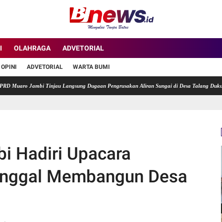
I
OLAHRAGA
ADVETORIAL
OPINI
ADVETORIAL
WARTA BUMI
o Jambi Tinjau Langsung Dugaan Pengrusakan Aliran Sungai di Desa Talang Duku.
Pe
i Hadiri Upacara
unggal Membangun Desa