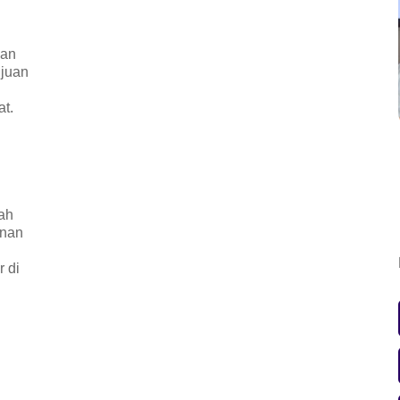
nan
ujuan
t.
ah
unan
r di