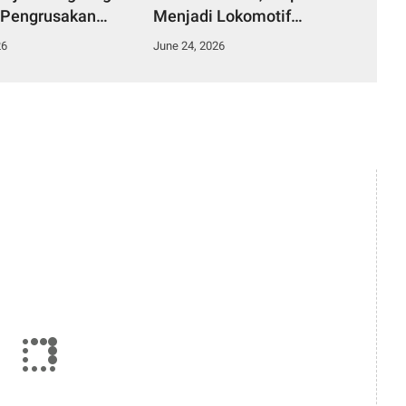
 Pengrusakan
Menjadi Lokomotif
ungai di Desa
Penggerak Informasi yang
26
June 24, 2026
Duku.
Terarah Bermanfaat Bagi
Masyarakat.