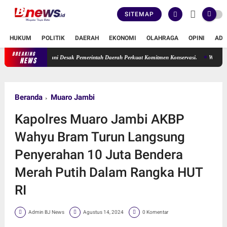
SITEMAP
HUKUM
POLITIK
DAERAH
EKONOMI
OLAHRAGA
OPINI
ADV
BREAKING
 Ade Erma Suryani Desak Pemerintah Daerah Perkuat Komitmen Konservasi.
Wakil Ketua
NEWS
Beranda
Muaro Jambi
Kapolres Muaro Jambi AKBP
Wahyu Bram Turun Langsung
Penyerahan 10 Juta Bendera
Merah Putih Dalam Rangka HUT
RI
Admin BJ News
Agustus 14, 2024
0 Komentar