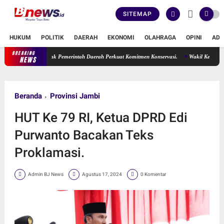
SITEMAP
HUKUM
POLITIK
DAERAH
EKONOMI
OLAHRAGA
OPINI
ADV
BREAKING
Candi Muaro Jambi Terabaikan, Ade Erma Suryani Desak Pemerinta
NEWS
Beranda
Provinsi Jambi
HUT Ke 79 RI, Ketua DPRD Edi
Purwanto Bacakan Teks
Proklamasi.
Admin BJ News
Agustus 17, 2024
0 Komentar