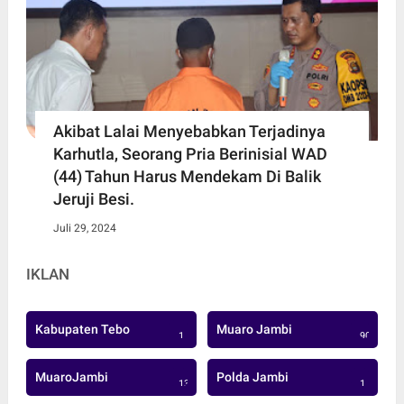
Akibat Lalai Menyebabkan Terjadinya
Karhutla, Seorang Pria Berinisial WAD
(44) Tahun Harus Mendekam Di Balik
Jeruji Besi.
Juli 29, 2024
IKLAN
Kabupaten Tebo
Muaro Jambi
1
906
MuaroJambi
Polda Jambi
137
1