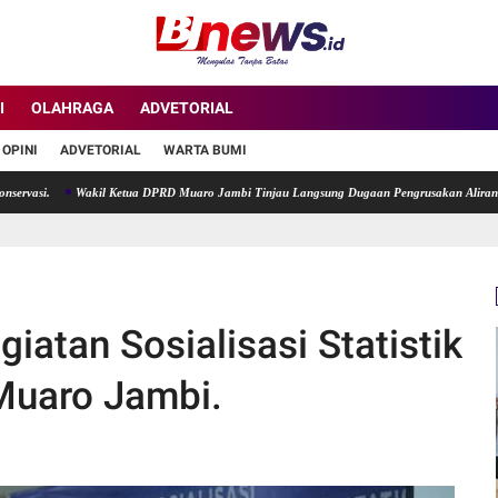
I
OLAHRAGA
ADVETORIAL
OPINI
ADVETORIAL
WARTA BUMI
Wakil Ketua DPRD Muaro Jambi Tinjau Langsung Dugaan Pengrusakan Aliran Sungai di
iatan Sosialisasi Statistik
Muaro Jambi.