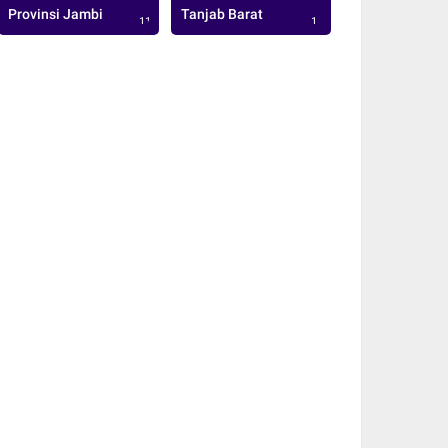
Provinsi Jambi
Tanjab Barat
113
1