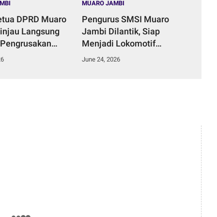
MBI
MUARO JAMBI
etua DPRD Muaro
Pengurus SMSI Muaro
injau Langsung
Jambi Dilantik, Siap
 Pengrusakan
Menjadi Lokomotif
ungai di Desa
Penggerak Informasi yang
26
June 24, 2026
Duku.
Terarah Bermanfaat Bagi
Masyarakat.