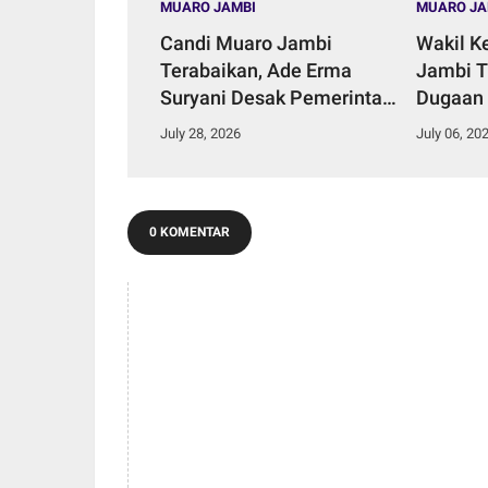
MUARO JAMBI
MUARO JA
Candi Muaro Jambi
Wakil K
Terabaikan, Ade Erma
Jambi T
Suryani Desak Pemerintah
Dugaan
Daerah Perkuat Komitmen
Aliran S
July 28, 2026
July 06, 20
Konservasi.
Talang 
0 KOMENTAR