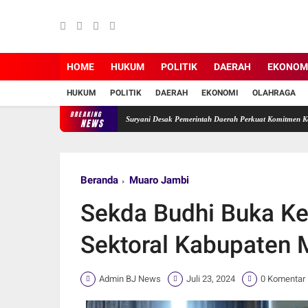
HOME
HUKUM
POLITIK
DAERAH
EKONOM
HUKUM
POLITIK
DAERAH
EKONOMI
OLAHRAGA
BREAKING
mbi Terabaikan, Ade Erma Suryani Desak Pemerintah Daerah Perkuat Komitmen Konservasi.
NEWS
Beranda
Muaro Jambi
Sekda Budhi Buka Keg
Sektoral Kabupaten 
Admin BJ News
Juli 23, 2024
0 Komentar