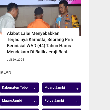
Akibat Lalai Menyebabkan
Terjadinya Karhutla, Seorang Pria
Berinisial WAD (44) Tahun Harus
Mendekam Di Balik Jeruji Besi.
Juli 29, 2024
IKLAN
Kabupaten Tebo
Muaro Jambi
1
906
MuaroJambi
Polda Jambi
137
1