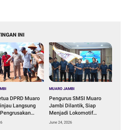
INGAN INI
MBI
MUARO JAMBI
etua DPRD Muaro
Pengurus SMSI Muaro
injau Langsung
Jambi Dilantik, Siap
 Pengrusakan
Menjadi Lokomotif
ungai di Desa
Penggerak Informasi yang
26
June 24, 2026
Duku.
Terarah Bermanfaat Bagi