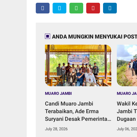
ANDA MUNGKIN MENYUKAI POST
MUARO JAMBI
MUARO JA
Candi Muaro Jambi
Wakil K
Terabaikan, Ade Erma
Jambi T
Suryani Desak Pemerintah
Dugaan
Daerah Perkuat Komitmen
Aliran S
July 28, 2026
July 06, 20
Konservasi.
Talang 