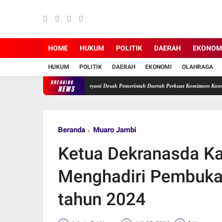
HOME
HUKUM
POLITIK
DAERAH
EKONOM
HUKUM
POLITIK
DAERAH
EKONOMI
OLAHRAGA
BREAKING
 Terabaikan, Ade Erma Suryani Desak Pemerintah Daerah Perkuat Komitmen Konservasi.
NEWS
Beranda
Muaro Jambi
Ketua Dekranasda K
Menghadiri Pembukaa
tahun 2024