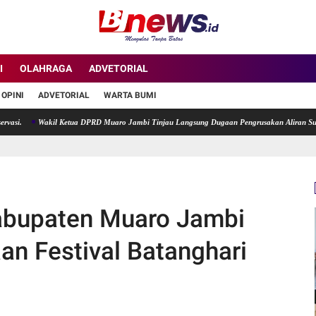
I
OLAHRAGA
ADVETORIAL
OPINI
ADVETORIAL
WARTA BUMI
Wakil Ketua DPRD Muaro Jambi Tinjau Langsung Dugaan Pengrusakan Aliran Sungai di De
abupaten Muaro Jambi
n Festival Batanghari