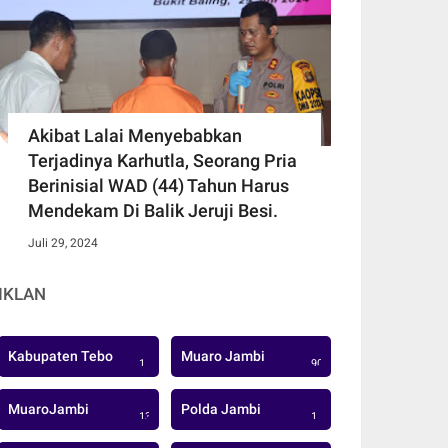
Akibat Lalai Menyebabkan
Terjadinya Karhutla, Seorang Pria
Berinisial WAD (44) Tahun Harus
Mendekam Di Balik Jeruji Besi.
Juli 29, 2024
IKLAN
Kabupaten Tebo
Muaro Jambi
1
906
MuaroJambi
Polda Jambi
137
1