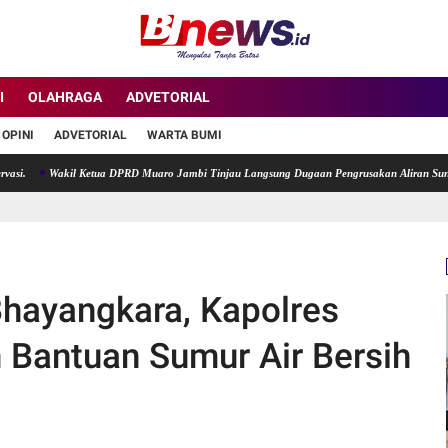
I
OLAHRAGA
ADVETORIAL
OPINI
ADVETORIAL
WARTA BUMI
kil Ketua DPRD Muaro Jambi Tinjau Langsung Dugaan Pengrusakan Aliran Sungai di Desa 
hayangkara, Kapolres
 Bantuan Sumur Air Bersih