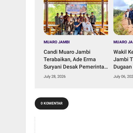
MUARO JAMBI
MUARO JA
Candi Muaro Jambi
Wakil K
Terabaikan, Ade Erma
Jambi T
Suryani Desak Pemerintah
Dugaan
Daerah Perkuat Komitmen
Aliran S
July 28, 2026
July 06, 20
Konservasi.
Talang 
0 KOMENTAR