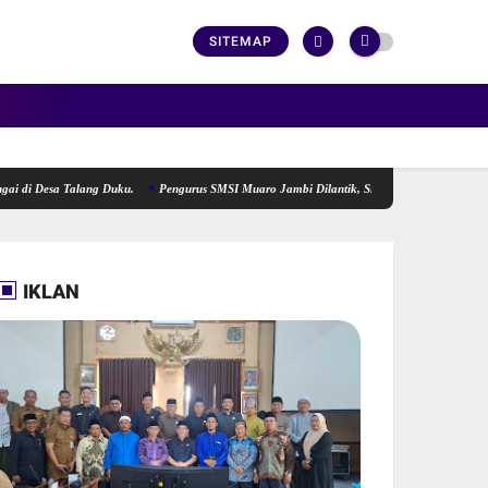
SITEMAP
Talang Duku.
Pengurus SMSI Muaro Jambi Dilantik, Siap Menjadi Lokomotif Penggerak I
IKLAN