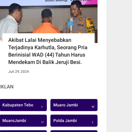
Akibat Lalai Menyebabkan
Terjadinya Karhutla, Seorang Pria
Berinisial WAD (44) Tahun Harus
Mendekam Di Balik Jeruji Besi.
Juli 29, 2024
IKLAN
Kabupaten Tebo
Muaro Jambi
1
906
MuaroJambi
Polda Jambi
137
1