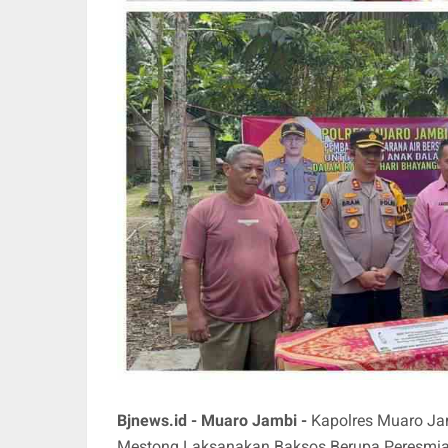
Bjnews.id - Muaro Jambi -
Kapolres Muaro Ja
Mestong Laksanakan Baksos Berupa Peresmian,