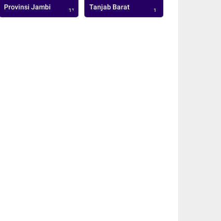
Provinsi Jambi
Tanjab Barat
113
1