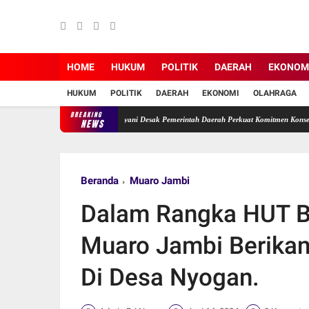
HOME
HUKUM
POLITIK
DAERAH
EKONOM
HUKUM
POLITIK
DAERAH
EKONOMI
OLAHRAGA
BREAKING
rabaikan, Ade Erma Suryani Desak Pemerintah Daerah Perkuat Komitmen Konservasi.
Wa
NEWS
Beranda
Muaro Jambi
Dalam Rangka HUT B
Muaro Jambi Berikan
Di Desa Nyogan.