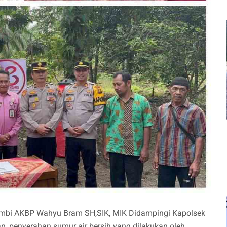
mbi AKBP Wahyu Bram SH,SIK, MIK Didampingi Kapolsek
 penyerahan sumur air bersih yang dilakukan oleh