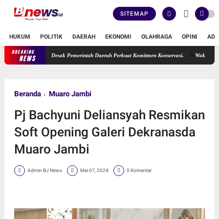
SITEMAP
HUKUM
POLITIK
DAERAH
EKONOMI
OLAHRAGA
OPINI
ADV
BREAKING
Erma Suryani Desak Pemerintah Daerah Perkuat Komitmen Konservasi.
Wakil Ketua DPRD
NEWS
Beranda
Muaro Jambi
Pj Bachyuni Deliansyah Resmikan
Soft Opening Galeri Dekranasda
Muaro Jambi
Admin BJ News
Mei 07, 2024
0 Komentar