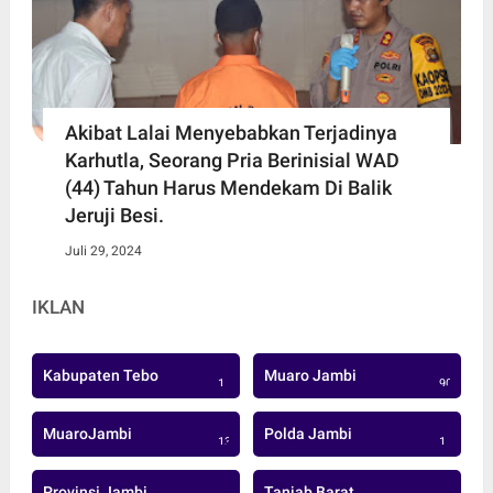
Akibat Lalai Menyebabkan Terjadinya
Karhutla, Seorang Pria Berinisial WAD
(44) Tahun Harus Mendekam Di Balik
Jeruji Besi.
Juli 29, 2024
IKLAN
Kabupaten Tebo
Muaro Jambi
1
906
MuaroJambi
Polda Jambi
137
1
Provinsi Jambi
Tanjab Barat