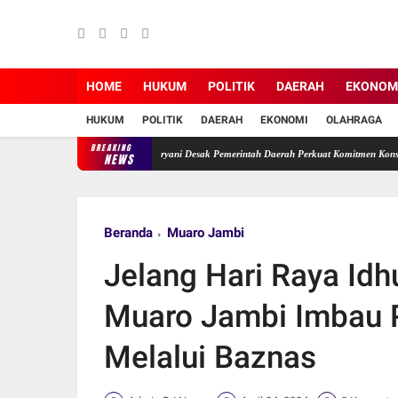
HOME
HUKUM
POLITIK
DAERAH
EKONOM
HUKUM
POLITIK
DAERAH
EKONOMI
OLAHRAGA
BREAKING
i Terabaikan, Ade Erma Suryani Desak Pemerintah Daerah Perkuat Komitmen Konservasi.
NEWS
Beranda
Muaro Jambi
Jelang Hari Raya Idh
Muaro Jambi Imbau 
Melalui Baznas