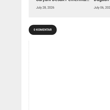
Daerah Perkuat Komitmen
Aliran S
July 28, 2026
July 06, 20
Konservasi.
Talang 
0 KOMENTAR