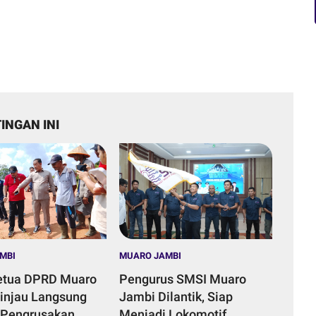
INGAN INI
MBI
MUARO JAMBI
etua DPRD Muaro
Pengurus SMSI Muaro
injau Langsung
Jambi Dilantik, Siap
 Pengrusakan
Menjadi Lokomotif