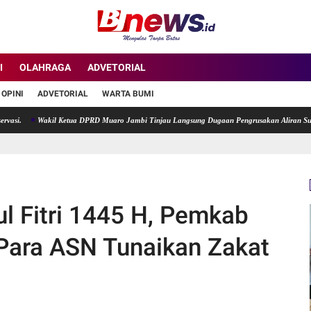
I
OLAHRAGA
ADVETORIAL
OPINI
ADVETORIAL
WARTA BUMI
Wakil Ketua DPRD Muaro Jambi Tinjau Langsung Dugaan Pengrusakan Aliran Sungai di D
ul Fitri 1445 H, Pemkab
Para ASN Tunaikan Zakat