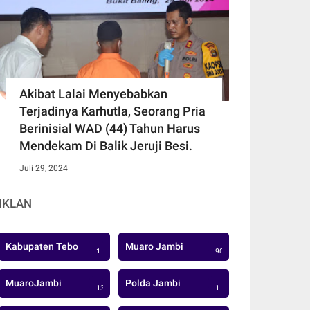
Akibat Lalai Menyebabkan
Terjadinya Karhutla, Seorang Pria
Berinisial WAD (44) Tahun Harus
Mendekam Di Balik Jeruji Besi.
Juli 29, 2024
IKLAN
Kabupaten Tebo
Muaro Jambi
1
906
MuaroJambi
Polda Jambi
137
1