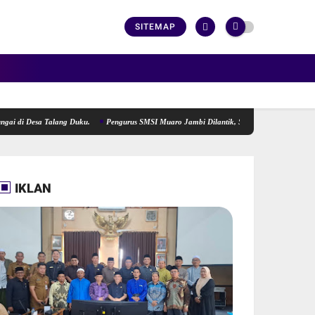
SITEMAP
esa Talang Duku.
Pengurus SMSI Muaro Jambi Dilantik, Siap Menjadi Lokomotif Pengger
IKLAN