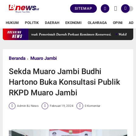
SITEMAP
HUKUM
POLITIK
DAERAH
EKONOMI
OLAHRAGA
OPINI
ADV
BREAKING
rma Suryani Desak Pemerintah Daerah Perkuat Komitmen Konservasi.
Wakil Ketua DPRD 
NEWS
Beranda
Muaro Jambi
Sekda Muaro Jambi Budhi
Hartono Buka Konsultasi Publik
RKPD Muaro Jambi
Admin BJ News
Februari 19, 2024
0 Komentar