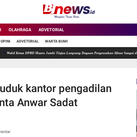
I
OLAHRAGA
ADVETORIAL
OPINI
ADVETORIAL
WARTA BUMI
l Ketua DPRD Muaro Jambi Tinjau Langsung Dugaan Pengrusakan Aliran Sungai di Desa Ta
ruduk kantor pengadilan
inta Anwar Sadat
mentar