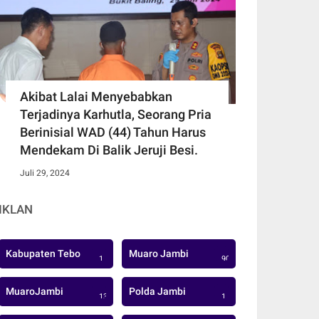
Akibat Lalai Menyebabkan
Terjadinya Karhutla, Seorang Pria
Berinisial WAD (44) Tahun Harus
Mendekam Di Balik Jeruji Besi.
Juli 29, 2024
IKLAN
Kabupaten Tebo
Muaro Jambi
1
906
MuaroJambi
Polda Jambi
137
1