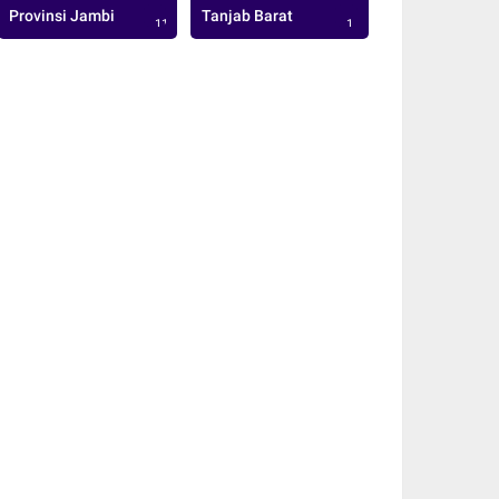
Provinsi Jambi
Tanjab Barat
113
1