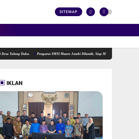
SITEMAP
lang Duku.
Pengurus SMSI Muaro Jambi Dilantik, Siap Menjadi Lokomotif Penggerak Inf
IKLAN