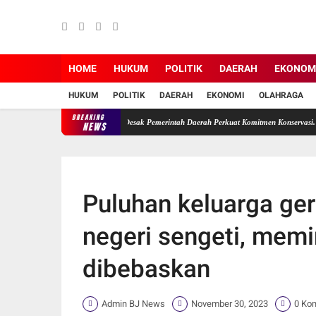
HOME
HUKUM
POLITIK
DAERAH
EKONOM
HUKUM
POLITIK
DAERAH
EKONOMI
OLAHRAGA
BREAKING
baikan, Ade Erma Suryani Desak Pemerintah Daerah Perkuat Komitmen Konservasi.
Waki
NEWS
Puluhan keluarga ge
negeri sengeti, mem
dibebaskan
Admin BJ News
November 30, 2023
0 Ko