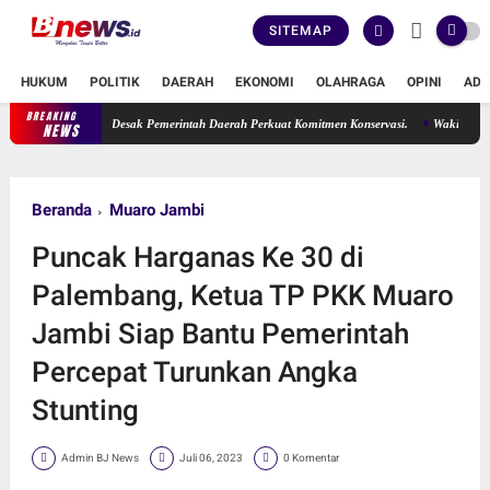
SITEMAP
HUKUM
POLITIK
DAERAH
EKONOMI
OLAHRAGA
OPINI
ADV
BREAKING
rma Suryani Desak Pemerintah Daerah Perkuat Komitmen Konservasi.
Wakil Ketua DPRD 
NEWS
Beranda
Muaro Jambi
Puncak Harganas Ke 30 di
Palembang, Ketua TP PKK Muaro
Jambi Siap Bantu Pemerintah
Percepat Turunkan Angka
Stunting
Admin BJ News
Juli 06, 2023
0 Komentar