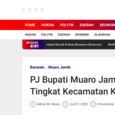
HOME
HUKUM
POLITIK
DAERAH
EKONOM
HUKUM
POLITIK
DAERAH
EKONOMI
OLAHRAGA
BREAKING
de Erma Suryani Desak Pemerintah Daerah Perkuat Komitmen Konservasi.
Wakil Ketua D
NEWS
Beranda
Muaro Jambi
PJ Bupati Muaro Ja
Tingkat Kecamatan
Admin BJ News
Juli 01, 2023
0 Komentar