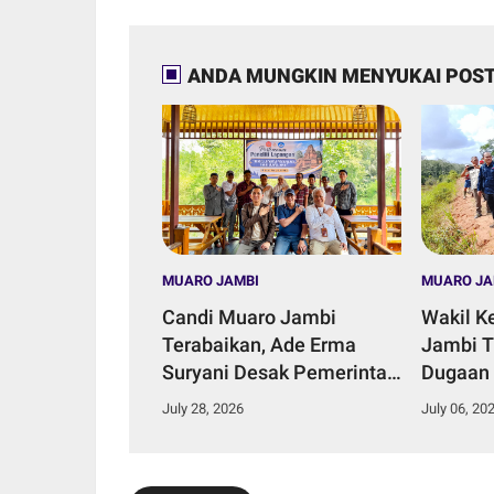
ANDA MUNGKIN MENYUKAI POST
MUARO JAMBI
MUARO JA
Candi Muaro Jambi
Wakil K
Terabaikan, Ade Erma
Jambi T
Suryani Desak Pemerintah
Dugaan
Daerah Perkuat Komitmen
Aliran S
July 28, 2026
July 06, 20
Konservasi.
Talang 