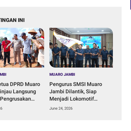
INGAN INI
MBI
MUARO JAMBI
etua DPRD Muaro
Pengurus SMSI Muaro
injau Langsung
Jambi Dilantik, Siap
 Pengrusakan
Menjadi Lokomotif
ungai di Desa
Penggerak Informasi yang
26
June 24, 2026
Duku.
Terarah Bermanfaat Bagi
Masyarakat.