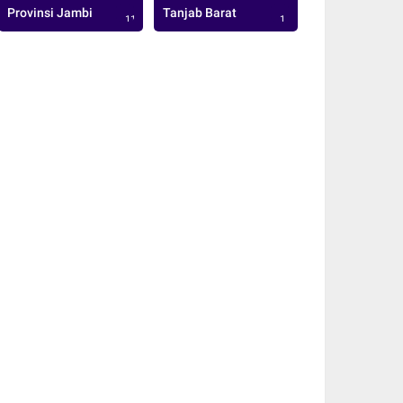
Provinsi Jambi
Tanjab Barat
113
1