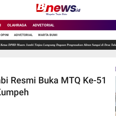
I
OLAHRAGA
ADVETORIAL
OPINI
ADVETORIAL
WARTA BUMI
PRD Muaro Jambi Tinjau Langsung Dugaan Pengrusakan Aliran Sungai di Desa Talang Duku
mbi Resmi Buka MTQ Ke-51
 Kumpeh