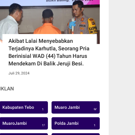
Akibat Lalai Menyebabkan
Terjadinya Karhutla, Seorang Pria
Berinisial WAD (44) Tahun Harus
Mendekam Di Balik Jeruji Besi.
Juli 29, 2024
IKLAN
Kabupaten Tebo
Muaro Jambi
1
906
MuaroJambi
Polda Jambi
137
1